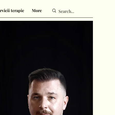
rvicii terapie
More