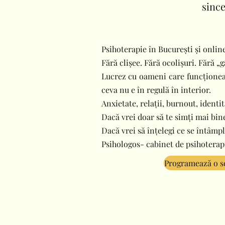
since
Psihoterapie în București și online
Fără clișee. Fără ocolișuri. Fără „g
Lucrez cu oameni care funcționeaz
ceva nu e în regulă în interior.
Anxietate, relații, burnout, identit
Dacă vrei doar să te simți mai bine
Dacă vrei să înțelegi ce se întâmp
Psihologos- cabinet de psihoterap
Programează o se