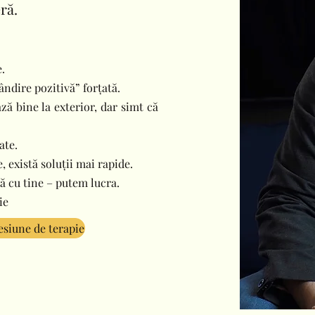
ră.
.
ândire pozitivă” forțată.
ă bine la exterior, dar simt că
ate.
, există soluții mai rapide.
lă cu tine – putem lucra.
ie
siune de terapie