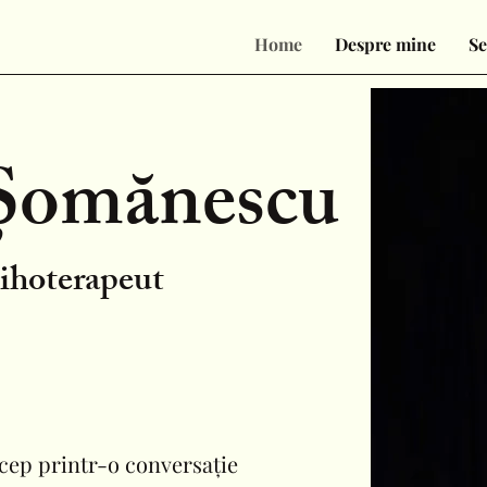
Home
Despre mine
Se
 Șomănescu
sihoterapeut
cep printr-o conversație