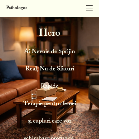
Psihologos
Hero
Ai Nevoie de Sprijin
Real, Nu de Sfaturi
Rapide
Terapie pentru femei
și cupluri care vor
schimbare profundă,