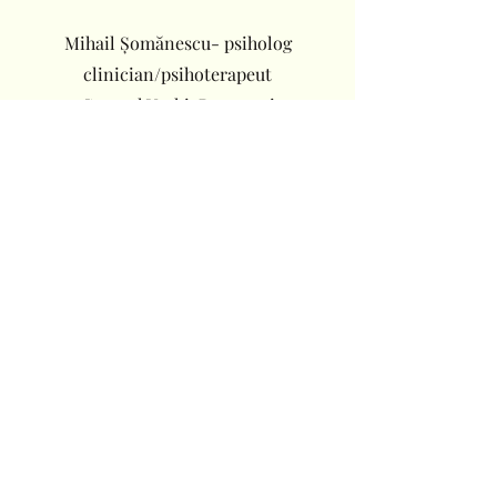
Mihail Șomănescu- psiholog
clinician/psihoterapeut
Centrul Vechi, București
mihaisomanescu@gmail.com
|
+40 745 386 971
Prenume
Nume
Telefon