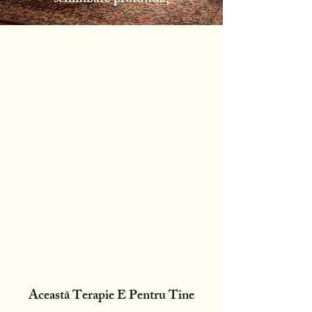
nu doar management
de simptome.
Cabinet fizic în
Centrul Vechi,
București.
Această Terapie E Pentru Tine