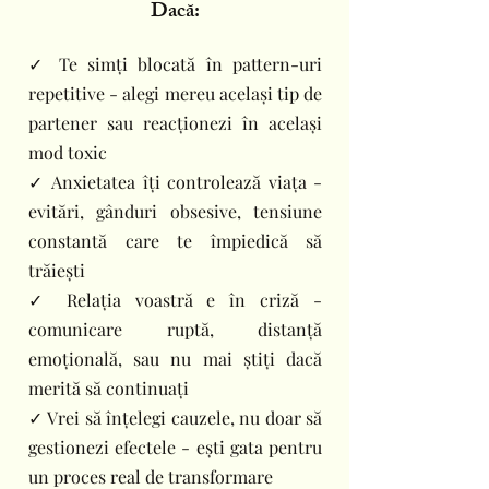
Dacă:
✓ Te simți blocată în pattern-uri
repetitive - alegi mereu același tip de
partener sau reacționezi în același
mod toxic
✓ Anxietatea îți controlează viața -
evitări, gânduri obsesive, tensiune
constantă care te împiedică să
trăiești
✓ Relația voastră e în criză -
comunicare ruptă, distanță
emoțională, sau nu mai știți dacă
merită să continuați
✓ Vrei să înțelegi cauzele, nu doar să
gestionezi efectele - ești gata pentru
un proces real de transformare